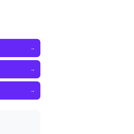
→
→
→