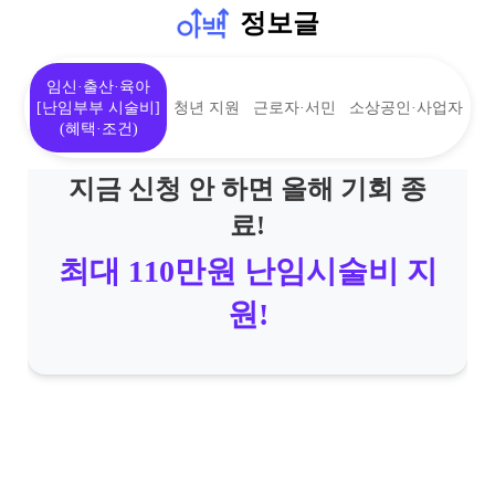
정보글
임신·출산·육아
[난임부부 시술비]
청년 지원
근로자·서민
소상공인·사업자
(혜택·조건)
지금 신청 안 하면 올해 기회 종
료!
최대 110만원 난임시술비 지
원!